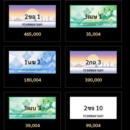
2ขอ 1
3ฒษ 1
465,000
35,004
1นฆ 2
2กฉ 3
180,004
390,000
3ฒบ 3
2ขจ 10
39,004
99,004