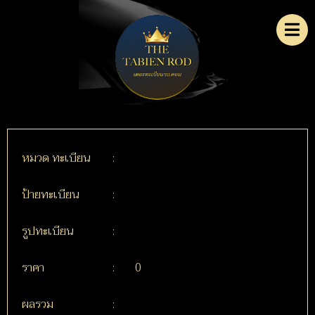
หมวด ทะเบียน
:
ป้ายทะเบียน
:
รูปทะเบียน
:
ราคา
:
0
ผลรวม
: