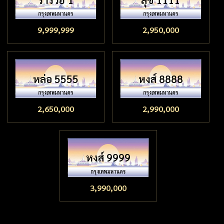
9,999,999
2,950,000
หล่อ 5555
หงส์ 8888
2,650,000
2,990,000
หงส์ 9999
3,990,000