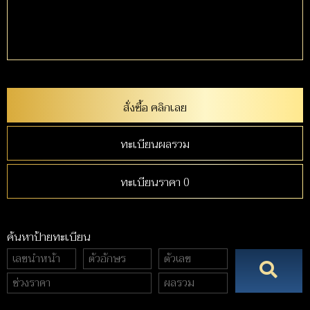
สั่งซื้อ คลิกเลย
ทะเบียนผลรวม
ทะเบียนราคา 0
ค้นหาป้ายทะเบียน