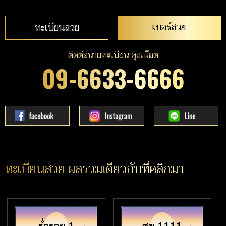
เบอร์สวย
ทะเบียนสวย
ติดต่อนายทะเบียน คุณน๊อต
09-6633-6666
ทะเบียนสวย ผลรวมเดียวกับที่คลิกมา
ร่ำรวย 1
สุข 1111