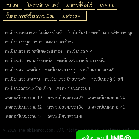
หน้าแรก
วิเคราะห์เลขศาสตร์
เอกสารที่ต้องใช้
บทความ
ขั้นตอนการสั่งซื้อเลขทะเบียน
เบอร์สวย VIP
ทะเบียนรถหมวดเก่า ไม่มีเลขนำหน้า
โปรโมชั่น ป้ายทะเบียนกราฟฟิค ราคาถูก
ทะเบียนประมูล เลขสวย มงคล ราคาพิเศษ
ทะเบียนสวย หมวดพิเศษ ระฆังทอง
ทะเบียนรถ VIP
ทะเบียนสวย หมวดอักษรเบิ้ล
ทะเบียนสวย เลขร้อย เลขพัน
ทะเบียนสวย เลขเรียง
ทะเบียนสวย เลขคู่
ทะเบียนสวย เลขสลับ
ทะเบียนสวย เลขหาบ
ทะเบียนสวย ป้ายขาว-ดำ
ทะเบียนรถตู้ ป้ายฟ้า
ทะเบียนรถกระบะ ป้ายเขียว
เลขทะเบียนผลรวม 15
เลขทะเบียนผลรวม 19
เลขทะเบียนผลรวม 23
เลขทะเบียนผลรวม 24
เลขทะเบียนผลรวม 32
เลขทะเบียนผลรวม 36
เลขทะเบียนผลรวม 41
เลขทะเบียนผลรวม 42
เลขทะเบียนผลรวม 45
© 2019 TheTabienrod.com. All rights Reserved. Designed and Dev
คลิกเลย