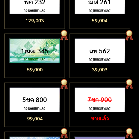
พค 232
ฌฬ 261
129,003
59,004
1ฒฒ 345
ฉท 562
59,000
39,003
5ขค 800
7ขก 900
99,004
ขายแล้ว