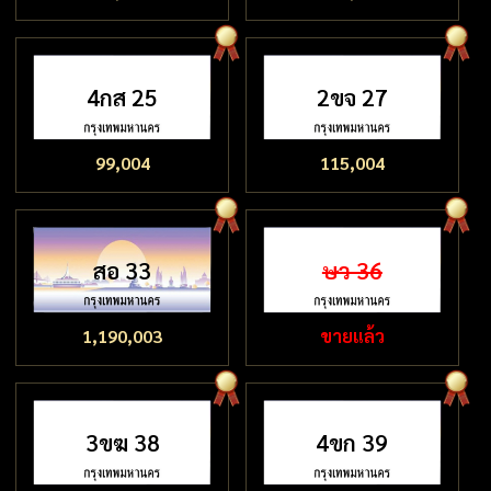
4กส 25
2ขจ 27
99,004
115,004
สอ 33
ษว 36
1,190,003
ขายแล้ว
3ขฆ 38
4ขก 39