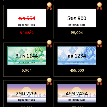
ฌก 554
5ขค 900
ขายแล้ว
99,004
3ฒร 1144
ฮฮ 1234
5,904
455,000
2ขบ 2255
4ขช 2424