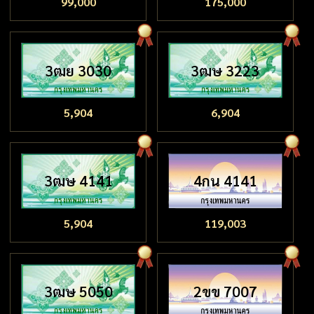
99,000
175,000
3ฒย 3030
3ฒษ 3223
5,904
6,904
3ฒษ 4141
4กน 4141
5,904
119,003
3ฒษ 5050
2ขข 7007