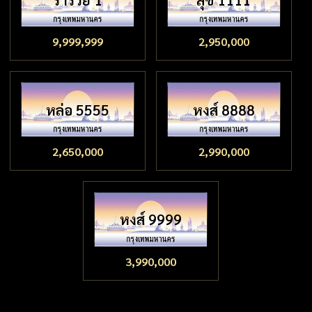
9,999,999
2,950,000
หล่อ 5555
หงส์ 8888
2,650,000
2,990,000
หงส์ 9999
3,990,000