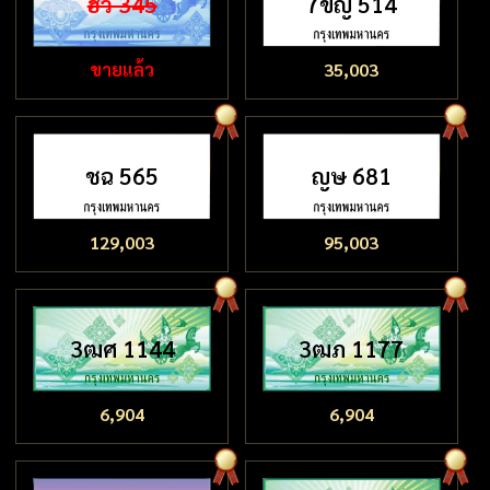
ฮว 345
7ขญ 514
ขายแล้ว
35,003
ชฉ 565
ญษ 681
129,003
95,003
3ฒศ 1144
3ฒภ 1177
6,904
6,904