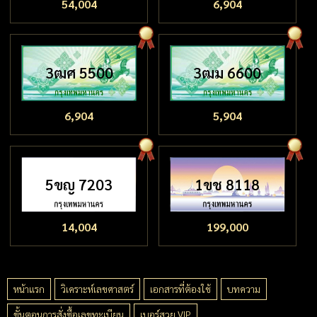
54,004
6,904
3ฒศ 5500
3ฒม 6600
6,904
5,904
5ขญ 7203
1ขช 8118
14,004
199,000
หน้าแรก
วิเคราะห์เลขศาสตร์
เอกสารที่ต้องใช้
บทความ
ขั้นตอนการสั่งซื้อเลขทะเบียน
เบอร์สวย VIP