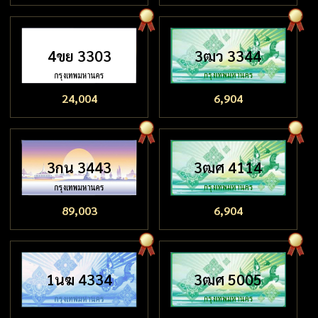
4ขย 3303
3ฒว 3344
24,004
6,904
3กน 3443
3ฒศ 4114
89,003
6,904
1นฆ 4334
3ฒศ 5005