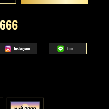
6666
หงส์ 9999