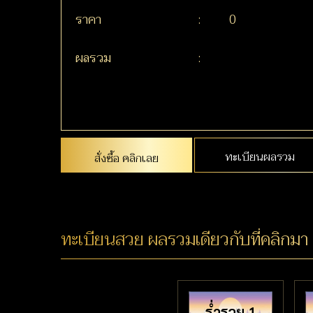
ราคา
:
0
ผลรวม
:
ทะเบียนผลรวม
สั่งซื้อ คลิกเลย
ทะเบียนสวย ผลรวมเดียวกับที่คลิกมา
ร่ำรวย 1