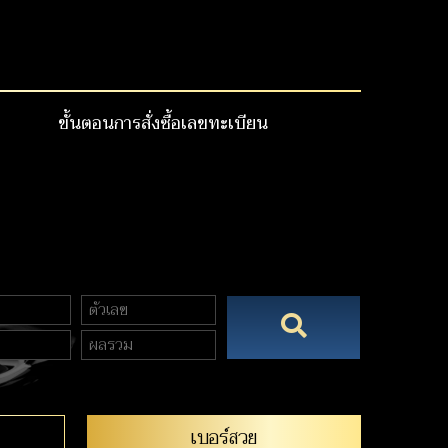
ขั้นตอนการสั่งซื้อเลขทะเบียน
เบอร์สวย