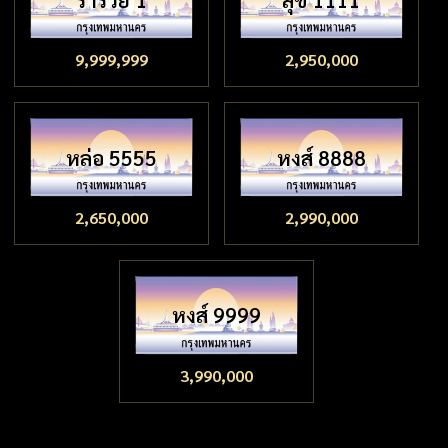
9,999,999
2,950,000
หล่อ 5555
หงส์ 8888
2,650,000
2,990,000
หงส์ 9999
3,990,000