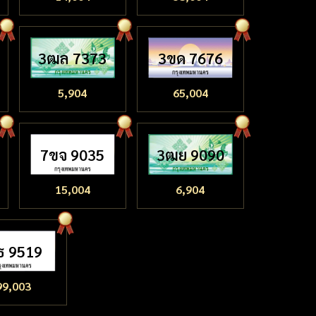
3ฒล 7373
3ขด 7676
5,904
65,004
7ขจ 9035
3ฒย 9090
15,004
6,904
ธ 9519
99,003