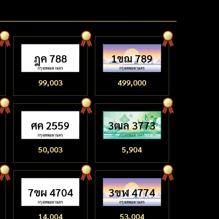
ฎค 788
1ขฌ 789
99,003
499,000
ศค 2559
3ฒล 3773
50,003
5,904
7ขผ 4704
3ขฬ 4774
14,004
53,004