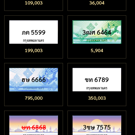
109,003
36,004
ภค 5599
3ฒศ 6464
199,003
5,904
ฮษ 6666
ขท 6789
795,000
350,003
ษท 6868
3ขษ 7575