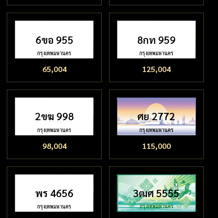
6ขอ 955
8กท 959
65,004
125,004
2ขฆ 998
ศย 2772
98,004
115,000
พร 4656
3ฒศ 5555