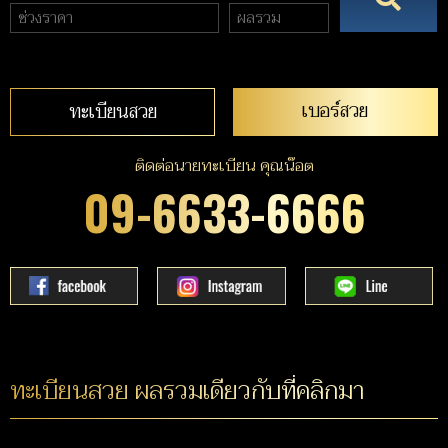
เบอร์สวย
ทะเบียนสวย
ติดต่อนายทะเบียน คุณน๊อต
09-6633-6666
ทะเบียนสวย ผลรวมเดียวกับที่คลิกมา