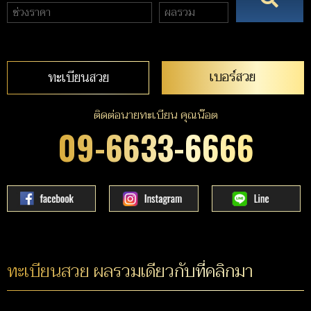
เบอร์สวย
ทะเบียนสวย
ติดต่อนายทะเบียน คุณน๊อต
09-6633-6666
ทะเบียนสวย ผลรวมเดียวกับที่คลิกมา