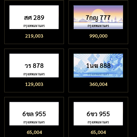
สศ 289
7กญ 777
219,003
990,000
วร 878
1นฆ 888
129,003
360,004
6ขล 955
6ขว 955
65,004
65,004