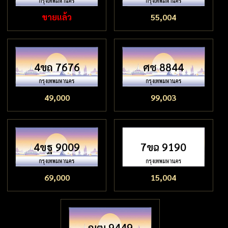
ขายแล้ว
55,004
4ขถ 7676
ศช 8844
49,000
99,003
4ขฐ 9009
7ขฉ 9190
69,000
15,004
ญฒ 9449