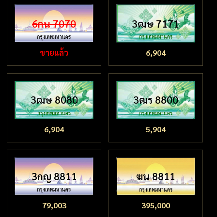
6กน 7070
3ฒษ 7171
ขายแล้ว
6,904
3ฒษ 8080
3ฒร 8800
6,904
5,904
3กญ 8811
ฆน 8811
79,003
395,000