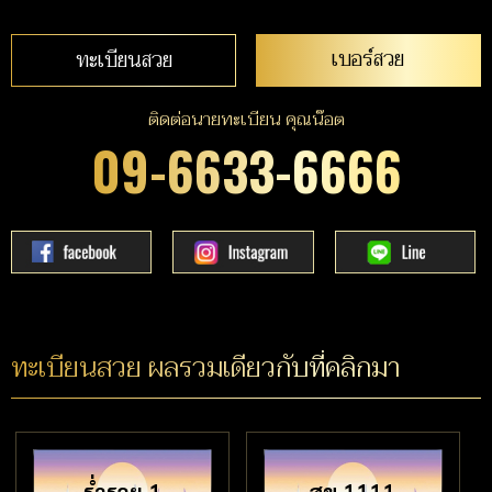
เบอร์สวย
ทะเบียนสวย
ติดต่อนายทะเบียน คุณน๊อต
09-6633-6666
ทะเบียนสวย ผลรวมเดียวกับที่คลิกมา
ร่ำรวย 1
สุข 1111