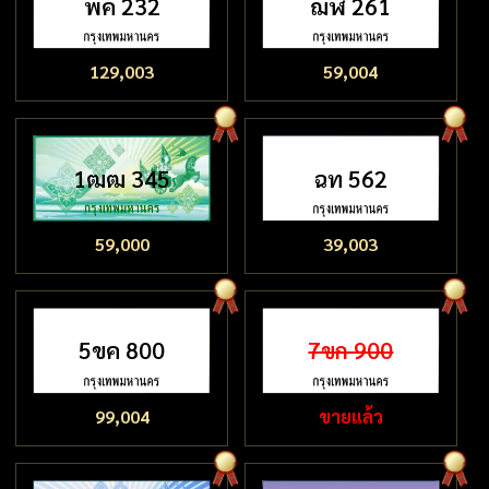
พค 232
ฌฬ 261
129,003
59,004
1ฒฒ 345
ฉท 562
59,000
39,003
5ขค 800
7ขก 900
99,004
ขายแล้ว