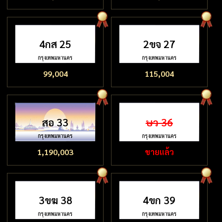
4กส 25
2ขจ 27
99,004
115,004
สอ 33
ษว 36
1,190,003
ขายแล้ว
3ขฆ 38
4ขก 39