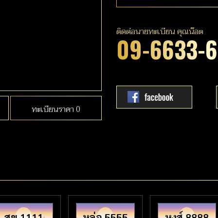
ติดต่อนายทะเบียน คุณน๊อต
09-6633-
ทะเบียนราคา 0
สุข 1111
หล่อ 5555
หงส์ 8888