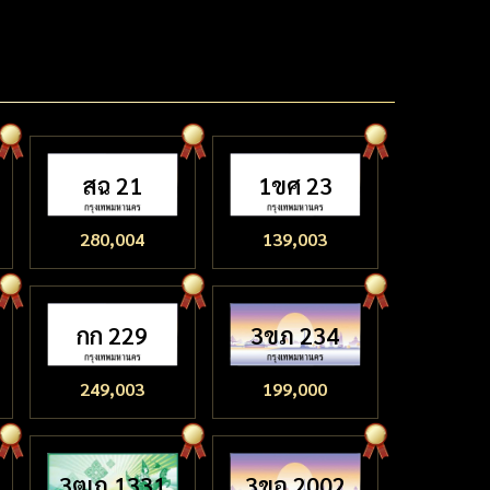
สฉ 21
1ขศ 23
280,004
139,003
กก 229
3ขภ 234
249,003
199,000
3ฒภ 1331
3ขอ 2002