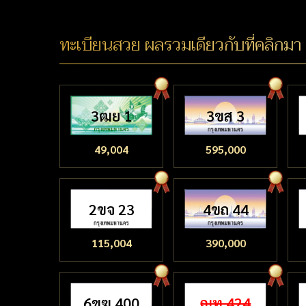
ทะเบียนสวย ผลรวมเดียวกับที่คลิกมา
3ฒย 1
3ขส 3
49,004
595,000
2ขจ 23
4ขถ 44
115,004
390,000
6ขฆ 400
ญท 424