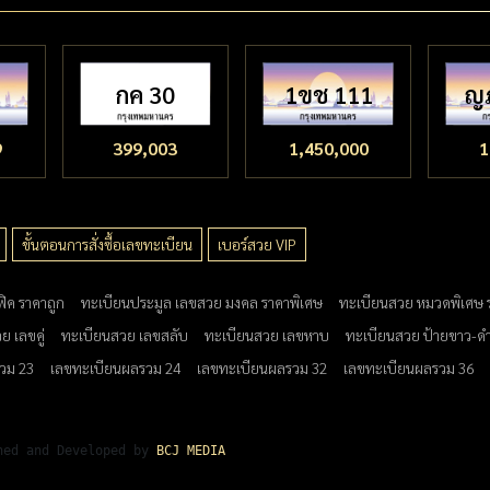
กค 30
1ขช 111
ญ
9
399,003
1,450,000
1
ขั้นตอนการสั่งซื้อเลขทะเบียน
เบอร์สวย VIP
ฟิค ราคาถูก
ทะเบียนประมูล เลขสวย มงคล ราคาพิเศษ
ทะเบียนสวย หมวดพิเศษ 
ย เลขคู่
ทะเบียนสวย เลขสลับ
ทะเบียนสวย เลขหาบ
ทะเบียนสวย ป้ายขาว-ด
วม 23
เลขทะเบียนผลรวม 24
เลขทะเบียนผลรวม 32
เลขทะเบียนผลรวม 36
ned and Developed by 
BCJ MEDIA