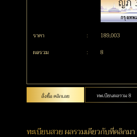
ราคา
:
189,003
ผลรวม
:
8
ทะเบียนผลรวม 8
สั่งซื้อ คลิกเลย
ทะเบียนสวย ผลรวมเดียวกับที่คลิกมา