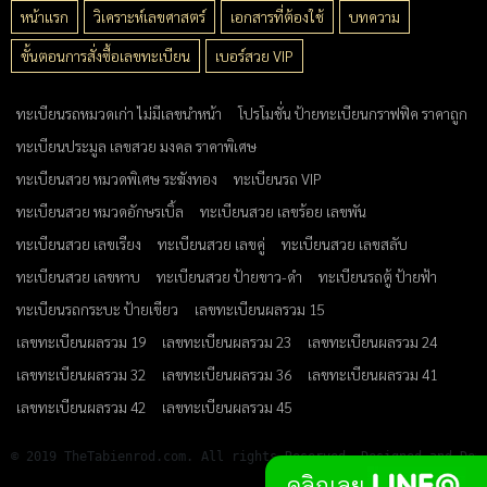
หน้าแรก
วิเคราะห์เลขศาสตร์
เอกสารที่ต้องใช้
บทความ
ขั้นตอนการสั่งซื้อเลขทะเบียน
เบอร์สวย VIP
ทะเบียนรถหมวดเก่า ไม่มีเลขนำหน้า
โปรโมชั่น ป้ายทะเบียนกราฟฟิค ราคาถูก
ทะเบียนประมูล เลขสวย มงคล ราคาพิเศษ
ทะเบียนสวย หมวดพิเศษ ระฆังทอง
ทะเบียนรถ VIP
ทะเบียนสวย หมวดอักษรเบิ้ล
ทะเบียนสวย เลขร้อย เลขพัน
ทะเบียนสวย เลขเรียง
ทะเบียนสวย เลขคู่
ทะเบียนสวย เลขสลับ
ทะเบียนสวย เลขหาบ
ทะเบียนสวย ป้ายขาว-ดำ
ทะเบียนรถตู้ ป้ายฟ้า
ทะเบียนรถกระบะ ป้ายเขียว
เลขทะเบียนผลรวม 15
เลขทะเบียนผลรวม 19
เลขทะเบียนผลรวม 23
เลขทะเบียนผลรวม 24
เลขทะเบียนผลรวม 32
เลขทะเบียนผลรวม 36
เลขทะเบียนผลรวม 41
เลขทะเบียนผลรวม 42
เลขทะเบียนผลรวม 45
© 2019 TheTabienrod.com. All rights Reserved. Designed and Dev
คลิกเลย