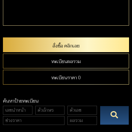
สั่งซื้อ คลิกเลย
ทะเบียนผลรวม
ทะเบียนราคา 0
ค้นหาป้ายทะเบียน