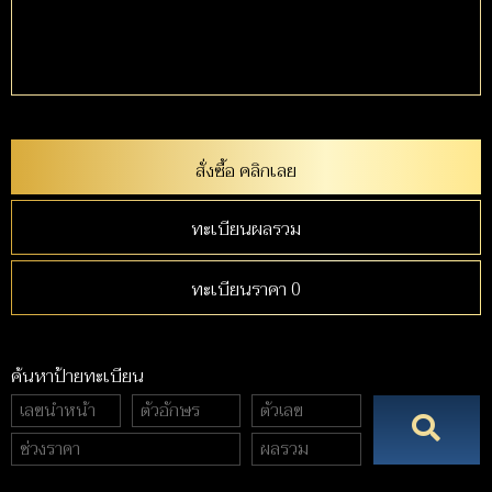
สั่งซื้อ คลิกเลย
ทะเบียนผลรวม
ทะเบียนราคา 0
ค้นหาป้ายทะเบียน