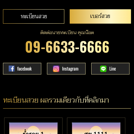
เบอร์สวย
ทะเบียนสวย
ติดต่อนายทะเบียน คุณน๊อต
09-6633-6666
ทะเบียนสวย ผลรวมเดียวกับที่คลิกมา
ร่ำรวย 1
สุข 1111