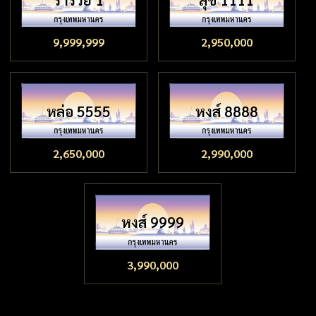
9,999,999
2,950,000
หล่อ 5555
หงส์ 8888
2,650,000
2,990,000
หงส์ 9999
3,990,000