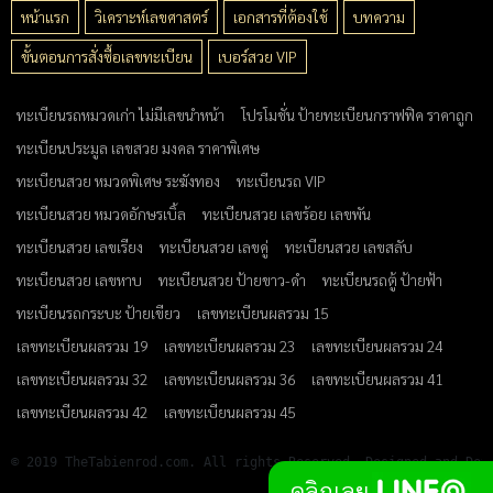
หน้าแรก
วิเคราะห์เลขศาสตร์
เอกสารที่ต้องใช้
บทความ
ขั้นตอนการสั่งซื้อเลขทะเบียน
เบอร์สวย VIP
ทะเบียนรถหมวดเก่า ไม่มีเลขนำหน้า
โปรโมชั่น ป้ายทะเบียนกราฟฟิค ราคาถูก
ทะเบียนประมูล เลขสวย มงคล ราคาพิเศษ
ทะเบียนสวย หมวดพิเศษ ระฆังทอง
ทะเบียนรถ VIP
ทะเบียนสวย หมวดอักษรเบิ้ล
ทะเบียนสวย เลขร้อย เลขพัน
ทะเบียนสวย เลขเรียง
ทะเบียนสวย เลขคู่
ทะเบียนสวย เลขสลับ
ทะเบียนสวย เลขหาบ
ทะเบียนสวย ป้ายขาว-ดำ
ทะเบียนรถตู้ ป้ายฟ้า
ทะเบียนรถกระบะ ป้ายเขียว
เลขทะเบียนผลรวม 15
เลขทะเบียนผลรวม 19
เลขทะเบียนผลรวม 23
เลขทะเบียนผลรวม 24
เลขทะเบียนผลรวม 32
เลขทะเบียนผลรวม 36
เลขทะเบียนผลรวม 41
เลขทะเบียนผลรวม 42
เลขทะเบียนผลรวม 45
© 2019 TheTabienrod.com. All rights Reserved. Designed and Dev
คลิกเลย