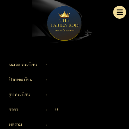
หมวด ทะเบียน
:
ป้ายทะเบียน
:
รูปทะเบียน
:
ราคา
:
0
ผลรวม
: