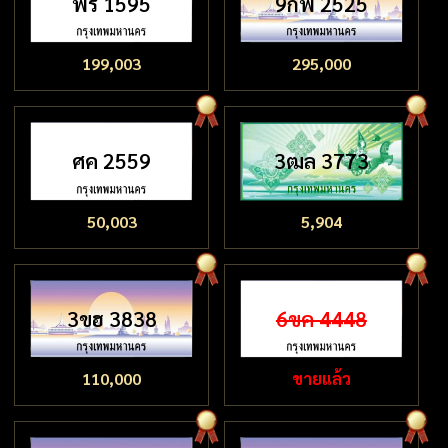
พร 1595
9กพ 2525
199,003
295,000
ศค 2559
3ฒล 3773
50,003
5,904
3ขฮ 3838
6ขค 4448
110,000
ขายแล้ว