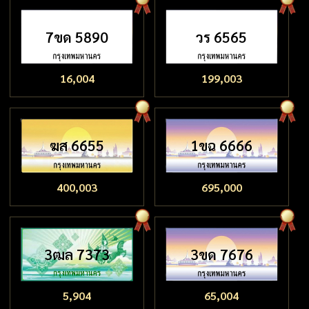
7ขด 5890
วร 6565
16,004
199,003
ฆส 6655
1ขฉ 6666
400,003
695,000
3ฒล 7373
3ขด 7676
5,904
65,004