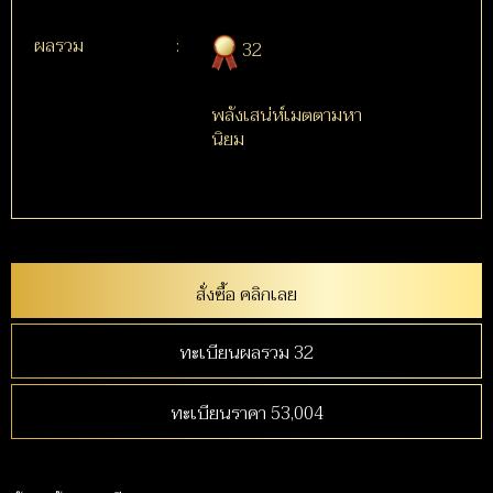
ผลรวม
:
32
พลังเสน่ห์เมตตามหา
นิยม
สั่งซื้อ คลิกเลย
ทะเบียนผลรวม 32
ทะเบียนราคา 53,004