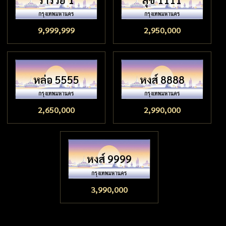
9,999,999
2,950,000
หล่อ 5555
หงส์ 8888
2,650,000
2,990,000
หงส์ 9999
3,990,000