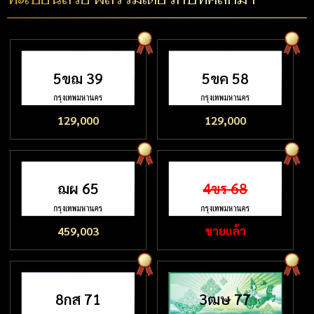
5ขฌ 39
5ขค 58
129,000
129,000
ฌผ 65
4ขร 68
459,003
ขายแล้ว
8กส 71
3ฒษ 77