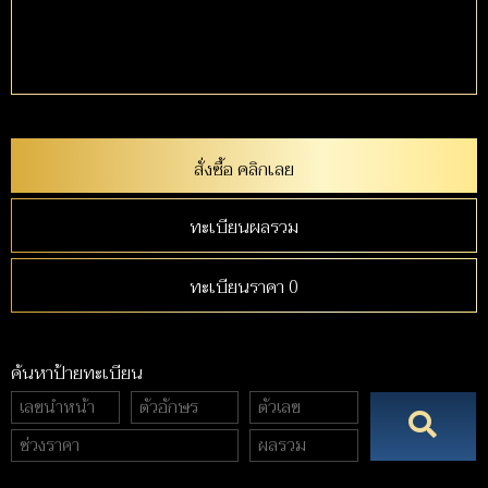
สั่งซื้อ คลิกเลย
ทะเบียนผลรวม
ทะเบียนราคา 0
ค้นหาป้ายทะเบียน