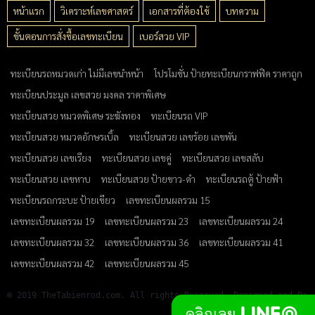
หน้าแรก
วิเคราะห์เลขศาสตร์
เอกสารที่ต้องใช้
บทความ
ขั้นตอนการสั่งซื้อเลขทะเบียน
เบอร์สวย VIP
ทะเบียนรถหมวดเก่า ไม่มีเลขนำหน้า
โปรโมชั่น ป้ายทะเบียนกราฟฟิค ราคาถูก
ทะเบียนประมูล เลขสวย มงคล ราคาพิเศษ
ทะเบียนสวย หมวดพิเศษ ระฆังทอง
ทะเบียนรถ VIP
ทะเบียนสวย หมวดอักษรเบิ้ล
ทะเบียนสวย เลขร้อย เลขพัน
ทะเบียนสวย เลขเรียง
ทะเบียนสวย เลขคู่
ทะเบียนสวย เลขสลับ
ทะเบียนสวย เลขหาบ
ทะเบียนสวย ป้ายขาว-ดำ
ทะเบียนรถตู้ ป้ายฟ้า
ทะเบียนรถกระบะ ป้ายเขียว
เลขทะเบียนผลรวม 15
เลขทะเบียนผลรวม 19
เลขทะเบียนผลรวม 23
เลขทะเบียนผลรวม 24
เลขทะเบียนผลรวม 32
เลขทะเบียนผลรวม 36
เลขทะเบียนผลรวม 41
เลขทะเบียนผลรวม 42
เลขทะเบียนผลรวม 45
© 2019 TheTabienrod.com. All rights Reserved. Designed and Dev
คลิกเลย