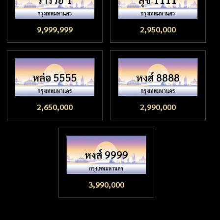
9,999,999
2,950,000
หล่อ 5555
หงส์ 8888
2,650,000
2,990,000
หงส์ 9999
3,990,000