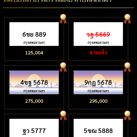
6ขย 889
วฐ 5669
125,004
ขายแล้ว
4ขฐ 5678
9กฎ 5678
275,000
295,000
ฐว 5777
5ขฌ 5888