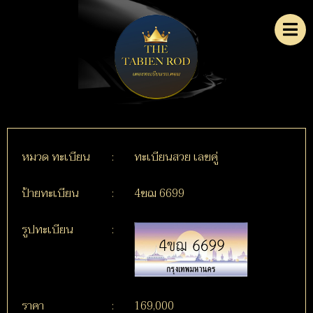
หมวด ทะเบียน
:
ทะเบียนสวย เลขคู่
ป้ายทะเบียน
:
4ขฌ 6699
รูปทะเบียน
:
ราคา
:
169,000