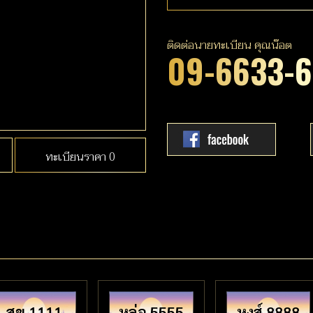
ติดต่อนายทะเบียน คุณน๊อต
09-6633-
ทะเบียนราคา 0
สุข 1111
หล่อ 5555
หงส์ 8888