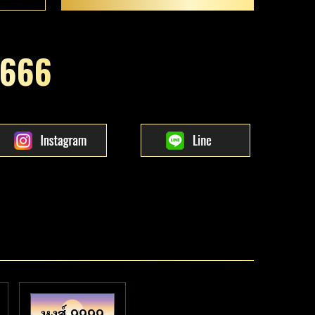
6666
หงส์ 9999