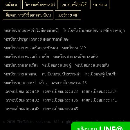
หน้าแรก
วิเคราะห์เลขศาสตร์
เอกสารที่ต้องใช้
บทความ
ขั้นตอนการสั่งซื้อเลขทะเบียน
เบอร์สวย VIP
ทะเบียนรถหมวดเก่า ไม่มีเลขนำหน้า
โปรโมชั่น ป้ายทะเบียนกราฟฟิค ราคาถูก
ทะเบียนประมูล เลขสวย มงคล ราคาพิเศษ
ทะเบียนสวย หมวดพิเศษ ระฆังทอง
ทะเบียนรถ VIP
ทะเบียนสวย หมวดอักษรเบิ้ล
ทะเบียนสวย เลขร้อย เลขพัน
ทะเบียนสวย เลขเรียง
ทะเบียนสวย เลขคู่
ทะเบียนสวย เลขสลับ
ทะเบียนสวย เลขหาบ
ทะเบียนสวย ป้ายขาว-ดำ
ทะเบียนรถตู้ ป้ายฟ้า
ทะเบียนรถกระบะ ป้ายเขียว
เลขทะเบียนผลรวม 15
เลขทะเบียนผลรวม 19
เลขทะเบียนผลรวม 23
เลขทะเบียนผลรวม 24
เลขทะเบียนผลรวม 32
เลขทะเบียนผลรวม 36
เลขทะเบียนผลรวม 41
เลขทะเบียนผลรวม 42
เลขทะเบียนผลรวม 45
© 2019 TheTabienrod.com. All rights Reserved. Designed and Dev
คลิกเลย