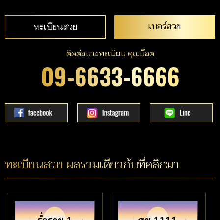
เบอร์สวย
ทะเบียนสวย
ติดต่อนายทะเบียน คุณน๊อต
09-6633-6666
ทะเบียนสวย ผลรวมเดียวกับที่คลิกมา
ร่ำรวย 1
สุข 1111