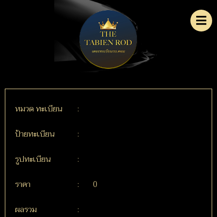
หมวด ทะเบียน
:
ป้ายทะเบียน
:
รูปทะเบียน
:
ราคา
:
0
ผลรวม
: