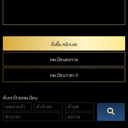
สั่งซื้อ คลิกเลย
ทะเบียนผลรวม
ทะเบียนราคา 0
ค้นหาป้ายทะเบียน