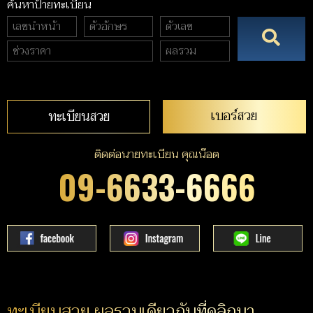
ค้นหาป้ายทะเบียน
เบอร์สวย
ทะเบียนสวย
ติดต่อนายทะเบียน คุณน๊อต
09-6633-6666
ทะเบียนสวย ผลรวมเดียวกับที่คลิกมา