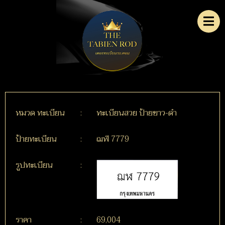
หมวด ทะเบียน
:
ทะเบียนสวย ป้ายขาว-ดำ
ป้ายทะเบียน
:
ฌฬ 7779
รูปทะเบียน
:
ราคา
:
69,004