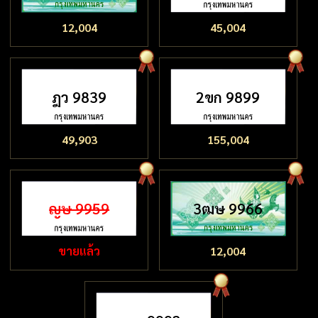
12,004
45,004
ฎว 9839
2ขก 9899
49,903
155,004
ญษ 9959
3ฒษ 9966
ขายแล้ว
12,004