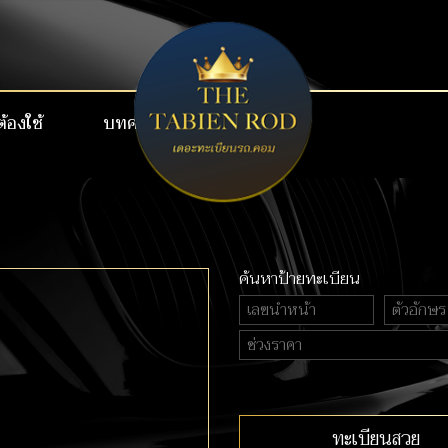
ต้องใช้
บทความ
เบอร์สวย VIP
ค้นหาป้ายทะเบียน
ทะเบียนสวย