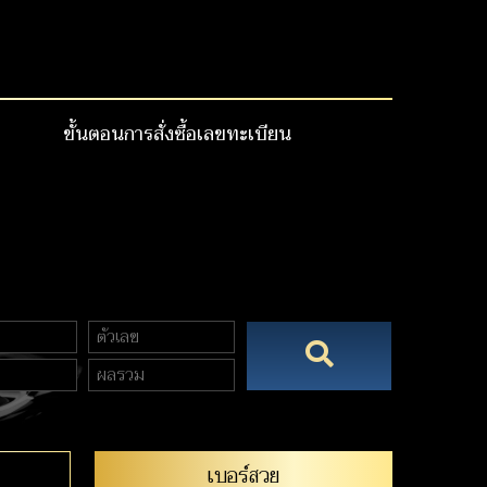
ขั้นตอนการสั่งซื้อเลขทะเบียน
เบอร์สวย