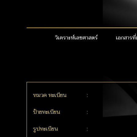
วิเคราะห์เลขศาสตร์
เอกสารที่
หมวด ทะเบียน
:
ป้ายทะเบียน
:
รูปทะเบียน
: