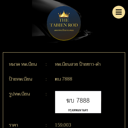
หมวด ทะเบียน
:
ทะเบียนสวย ป้ายขาว-ดำ
ป้ายทะเบียน
:
ฆบ 7888
รูปทะเบียน
:
ราคา
:
159,003