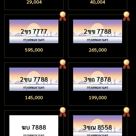
29,004
40,004
2ขร 7777
2ขข 7788
595,000
265,000
2ขบ 7788
3ขถ 7878
145,000
199,000
ฆบ 7888
3ขณ 8558