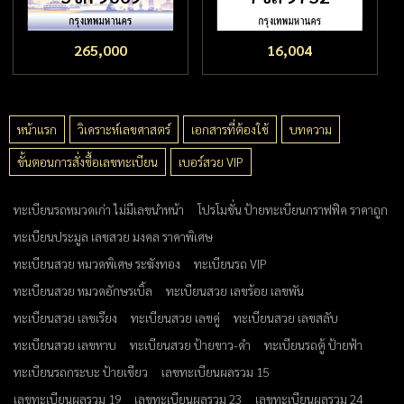
265,000
16,004
หน้าแรก
วิเคราะห์เลขศาสตร์
เอกสารที่ต้องใช้
บทความ
ขั้นตอนการสั่งซื้อเลขทะเบียน
เบอร์สวย VIP
ทะเบียนรถหมวดเก่า ไม่มีเลขนำหน้า
โปรโมชั่น ป้ายทะเบียนกราฟฟิค ราคาถูก
ทะเบียนประมูล เลขสวย มงคล ราคาพิเศษ
ทะเบียนสวย หมวดพิเศษ ระฆังทอง
ทะเบียนรถ VIP
ทะเบียนสวย หมวดอักษรเบิ้ล
ทะเบียนสวย เลขร้อย เลขพัน
ทะเบียนสวย เลขเรียง
ทะเบียนสวย เลขคู่
ทะเบียนสวย เลขสลับ
ทะเบียนสวย เลขหาบ
ทะเบียนสวย ป้ายขาว-ดำ
ทะเบียนรถตู้ ป้ายฟ้า
ทะเบียนรถกระบะ ป้ายเขียว
เลขทะเบียนผลรวม 15
เลขทะเบียนผลรวม 19
เลขทะเบียนผลรวม 23
เลขทะเบียนผลรวม 24