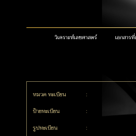
วิเคราะห์เลขศาสตร์
เอกสารที่
หมวด ทะเบียน
:
ป้ายทะเบียน
:
รูปทะเบียน
: