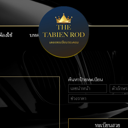
ต้องใช้
บทความ
เบอร์สวย VIP
ค้นหาป้ายทะเบียน
ทะเบียนสวย