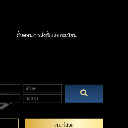
ขั้นตอนการสั่งซื้อเลขทะเบียน
เบอร์สวย