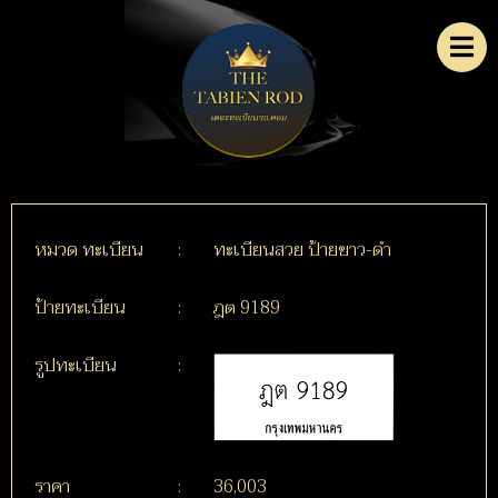
หมวด ทะเบียน
:
ทะเบียนสวย ป้ายขาว-ดำ
ป้ายทะเบียน
:
ฎต 9189
รูปทะเบียน
:
ราคา
:
36,003