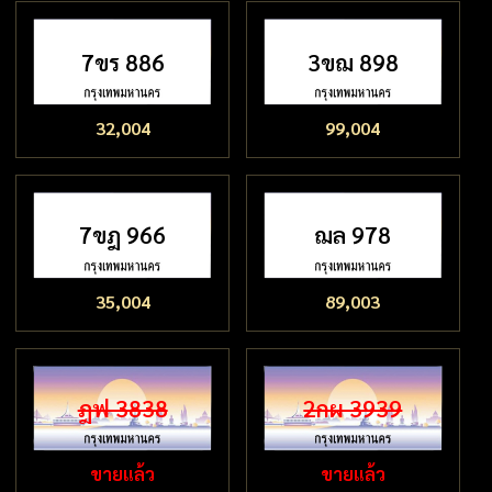
7ขร 886
3ขฌ 898
32,004
99,004
7ขฎ 966
ฌล 978
35,004
89,003
ฎฟ 3838
2กผ 3939
ขายแล้ว
ขายแล้ว