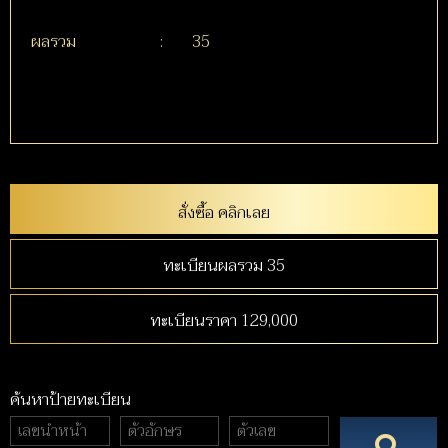
ผลรวม
:
35
สั่งซื้อ คลิกเลย
ทะเบียนผลรวม 35
ทะเบียนราคา 129,000
ค้นหาป้ายทะเบียน