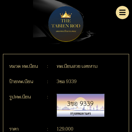
หมวด ทะเบียน
:
ทะเบียนสวย เลขหาบ
ป้ายทะเบียน
:
3ขอ 9339
รูปทะเบียน
:
ราคา
:
129,000