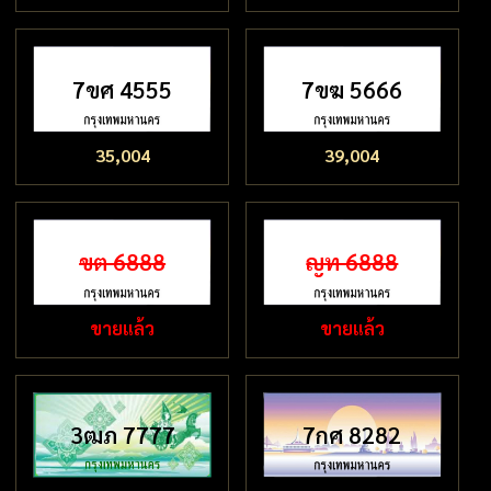
7ขศ 4555
7ขฆ 5666
35,004
39,004
ขต 6888
ญท 6888
ขายแล้ว
ขายแล้ว
3ฒภ 7777
7กศ 8282