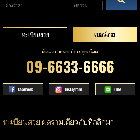
เบอร์สวย
ทะเบียนสวย
ติดต่อนายทะเบียน คุณน๊อต
09-6633-6666
ทะเบียนสวย ผลรวมเดียวกับที่คลิกมา