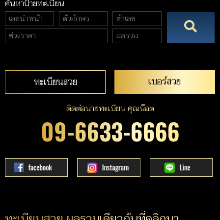
ค้นหาป้ายทะเบียน
เบอร์สวย
ทะเบียนสวย
ติดต่อนายทะเบียน คุณน๊อต
09-6633-6666
ทะเบียนสวย ผลรวมเดียวกับที่คลิกมา