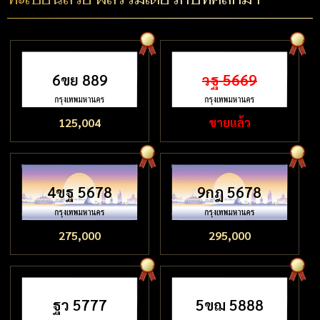
6ขย 889
วฐ 5669
125,004
ขายแล้ว
4ขฐ 5678
9กฎ 5678
275,000
295,000
ฐว 5777
5ขฌ 5888