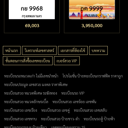
กย 9968
กค 9999
69,003
3,950,000
หน้าแรก
วิเคราะห์เลขศาสตร์
เอกสารที่ต้องใช้
บทความ
ขั้นตอนการสั่งซื้อเลขทะเบียน
เบอร์สวย VIP
ทะเบียนรถหมวดเก่า ไม่มีเลขนำหน้า
โปรโมชั่น ป้ายทะเบียนกราฟฟิค ราคาถูก
ทะเบียนประมูล เลขสวย มงคล ราคาพิเศษ
ทะเบียนสวย หมวดพิเศษ ระฆังทอง
ทะเบียนรถ VIP
ทะเบียนสวย หมวดอักษรเบิ้ล
ทะเบียนสวย เลขร้อย เลขพัน
ทะเบียนสวย เลขเรียง
ทะเบียนสวย เลขคู่
ทะเบียนสวย เลขสลับ
ทะเบียนสวย เลขหาบ
ทะเบียนสวย ป้ายขาว-ดำ
ทะเบียนรถตู้ ป้ายฟ้า
ทะเบียนรถกระบะ ป้ายเขียว
เลขทะเบียนผลรวม 15