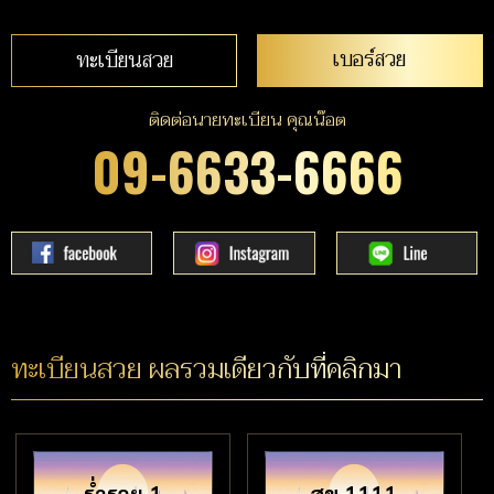
เบอร์สวย
ทะเบียนสวย
ติดต่อนายทะเบียน คุณน๊อต
09-6633-6666
ทะเบียนสวย ผลรวมเดียวกับที่คลิกมา
ร่ำรวย 1
สุข 1111