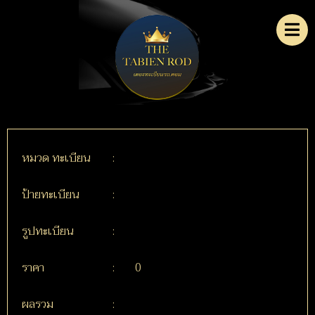
หมวด ทะเบียน
:
ป้ายทะเบียน
:
รูปทะเบียน
:
ราคา
:
0
ผลรวม
: