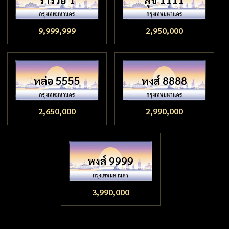
9,999,999
2,950,000
หล่อ 5555
หงส์ 8888
2,650,000
2,990,000
หงส์ 9999
3,990,000