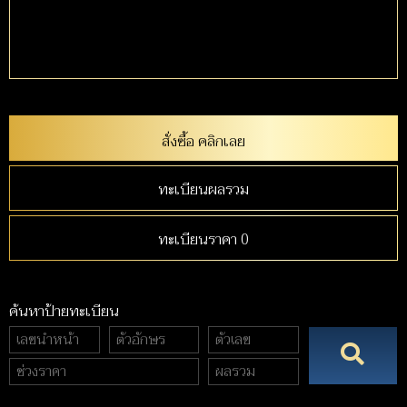
สั่งซื้อ คลิกเลย
ทะเบียนผลรวม
ทะเบียนราคา 0
ค้นหาป้ายทะเบียน