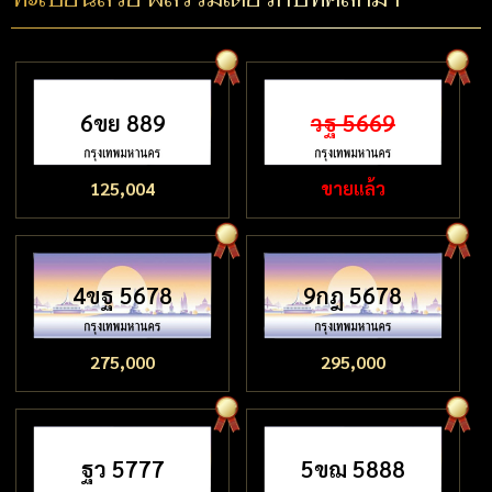
6ขย 889
วฐ 5669
125,004
ขายแล้ว
4ขฐ 5678
9กฎ 5678
275,000
295,000
ฐว 5777
5ขฌ 5888