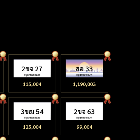
2ขจ 27
สอ 33
115,004
1,190,003
3ขฌ 54
2ขจ 63
125,004
99,004