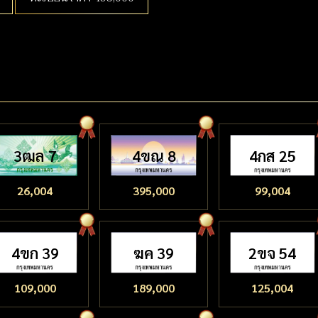
3ฒล 7
4ขณ 8
4กส 25
26,004
395,000
99,004
4ขก 39
ฆค 39
2ขจ 54
109,000
189,000
125,004