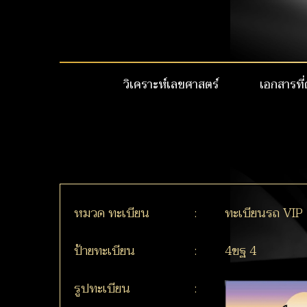
วิเคราะห์เลขศาสตร์
เอกสารที่
หมวด ทะเบียน
:
ทะเบียนรถ VIP
ป้ายทะเบียน
:
4ขฐ 4
รูปทะเบียน
: