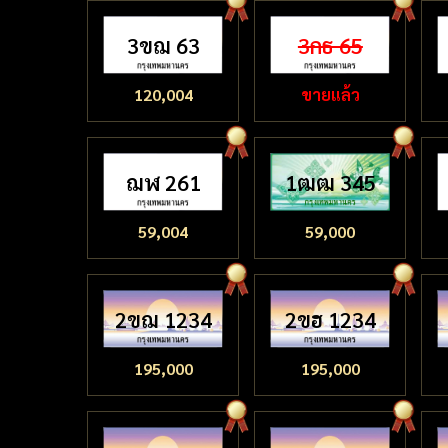
3ขฌ 63
3กธ 65
120,004
ขายแล้ว
ฌฬ 261
1ฒฒ 345
59,004
59,000
2ขฌ 1234
2ขฮ 1234
195,000
195,000