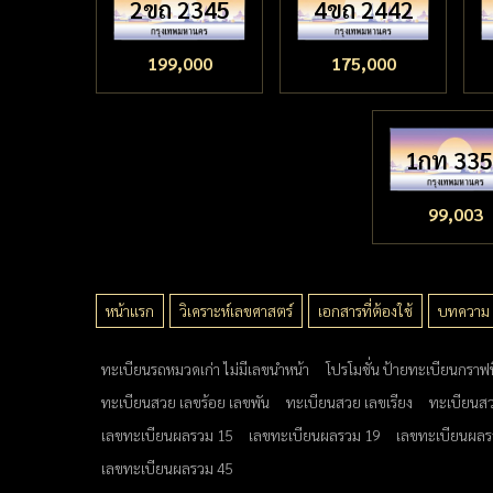
2ขถ 2345
4ขถ 2442
199,000
175,000
1กท 33
99,003
หน้าแรก
วิเคราะห์เลขศาสตร์
เอกสารที่ต้องใช้
บทความ
ทะเบียนรถหมวดเก่า ไม่มีเลขนำหน้า
โปรโมชั่น ป้ายทะเบียนกราฟ
ทะเบียนสวย เลขร้อย เลขพัน
ทะเบียนสวย เลขเรียง
ทะเบียนสว
เลขทะเบียนผลรวม 15
เลขทะเบียนผลรวม 19
เลขทะเบียนผลร
เลขทะเบียนผลรวม 45