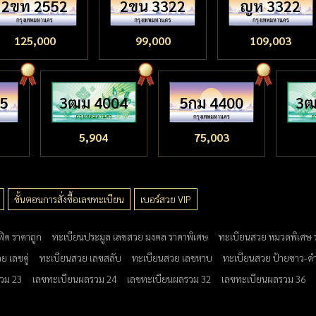
2ขท 2552
2ขน 3322
ญห 3322
125,000
99,000
109,003
55
3ฒม 4004
5กม 4400
3ฒ
5,904
75,003
ขั้นตอนการสั่งซื้อเลขทะเบียน
เบอร์สวย VIP
ฟิค ราคาถูก
ทะเบียนประมูล เลขสวย มงคล ราคาพิเศษ
ทะเบียนสวย หมวดพิเศษ 
ย เลขคู่
ทะเบียนสวย เลขสลับ
ทะเบียนสวย เลขหาบ
ทะเบียนสวย ป้ายขาว-ด
วม 23
เลขทะเบียนผลรวม 24
เลขทะเบียนผลรวม 32
เลขทะเบียนผลรวม 36