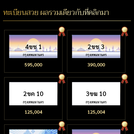
ทะเบียนสวย ผลรวมเดียวกับที่คลิกมา
4ขช 1
2ขช 3
595,000
390,000
2ขค 10
3ขฆ 10
125,004
125,004