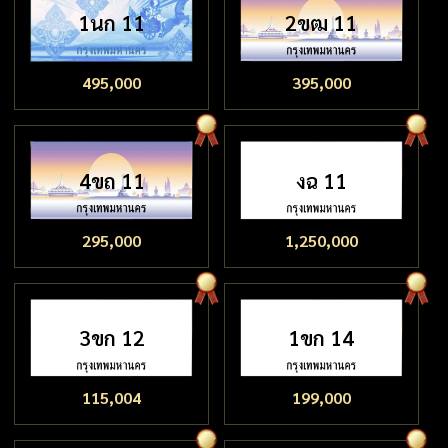
1นก 11
2ขฒ 11
495,000
395,000
4ขถ 11
งฉ 11
295,000
1,250,000
3ขก 12
1ขก 14
115,004
199,000