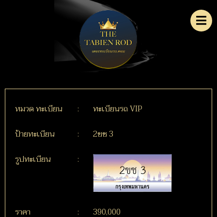
หมวด ทะเบียน
:
ทะเบียนรถ VIP
ป้ายทะเบียน
:
2ขช 3
รูปทะเบียน
:
ราคา
:
390,000