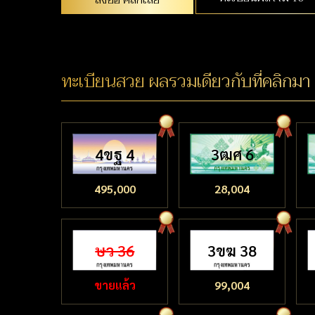
ทะเบียนสวย ผลรวมเดียวกับที่คลิกมา
4ขฐ 4
3ฒศ 6
495,000
28,004
ษว 36
3ขฆ 38
ขายแล้ว
99,004