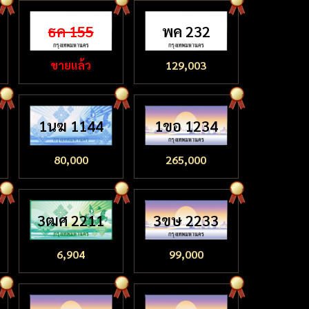
ธค 155
พค 232
ขายแล้ว
129,003
1นฆ 1144
1ขอ 1234
80,000
265,000
3ฒศ 2211
3ขษ 2233
6,904
99,000