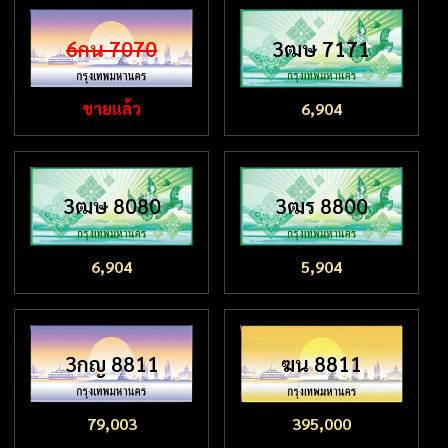
6กน 7070
3ฒษ 7171
ขายแล้ว
6,904
3ฒษ 8080
3ฒร 8800
6,904
5,904
3กญ 8811
ฆน 8811
79,003
395,000