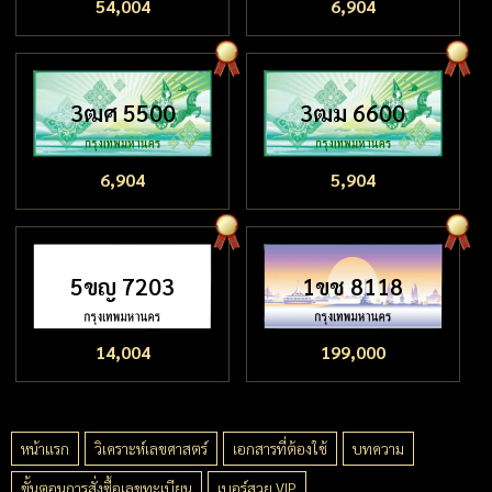
54,004
6,904
3ฒศ 5500
3ฒม 6600
6,904
5,904
5ขญ 7203
1ขช 8118
14,004
199,000
หน้าแรก
วิเคราะห์เลขศาสตร์
เอกสารที่ต้องใช้
บทความ
ขั้นตอนการสั่งซื้อเลขทะเบียน
เบอร์สวย VIP