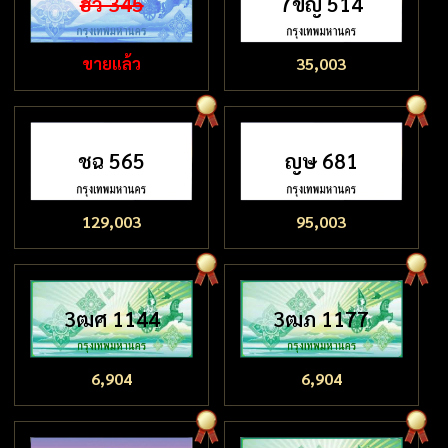
ฮว 345
7ขญ 514
ขายแล้ว
35,003
ชฉ 565
ญษ 681
129,003
95,003
3ฒศ 1144
3ฒภ 1177
6,904
6,904