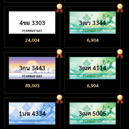
4ขย 3303
3ฒว 3344
24,004
6,904
3กน 3443
3ฒศ 4114
89,003
6,904
1นฆ 4334
3ฒศ 5005