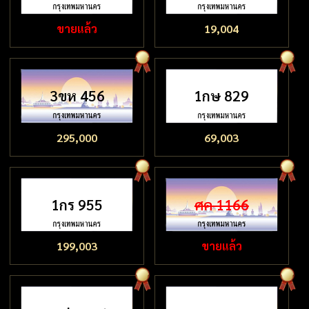
ขายแล้ว
19,004
3ขห 456
1กษ 829
295,000
69,003
1กร 955
ศค 1166
199,003
ขายแล้ว