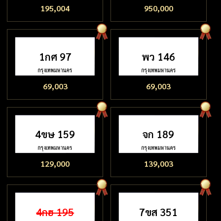
195,004
950,000
1กศ 97
พว 146
69,003
69,003
4ขษ 159
จก 189
129,000
139,003
4กฮ 195
7ขส 351