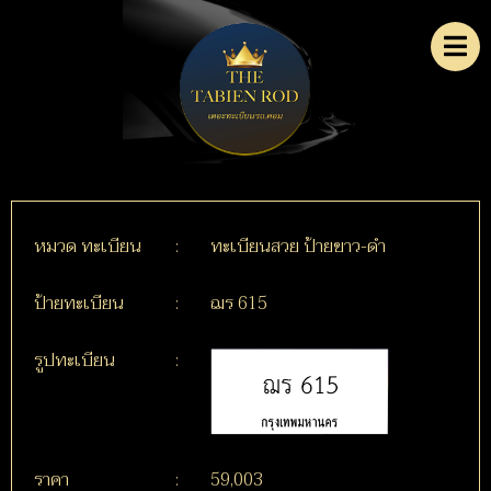
หมวด ทะเบียน
:
ทะเบียนสวย ป้ายขาว-ดำ
ป้ายทะเบียน
:
ฌร 615
รูปทะเบียน
:
ราคา
:
59,003