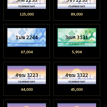
125,000
89,000
1นฆ 2244
3ฒศ 3131
67,004
5,904
4ขณ 3223
4ขณ 3322
44,000
45,000