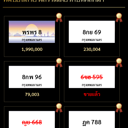
พรพร 8
8กย 69
1,990,000
230,004
8กพ 96
6ขฮ 595
79,003
ขายแล้ว
ญย 668
ฎค 788