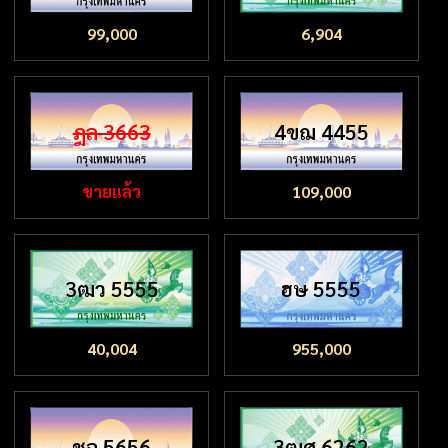
99,000
6,904
ฎล 3663
4ขฌ 4455
ขายแล้ว
109,000
3ฒว 5555
ฮษ 5555
40,004
955,000
ชฉ 5656
3ฒศ 6262