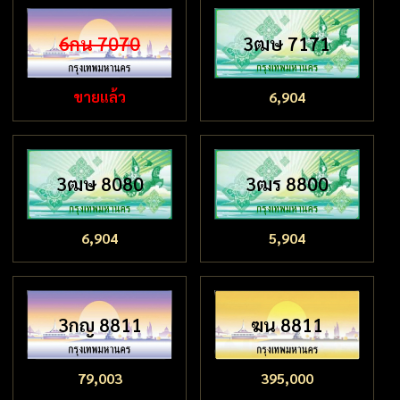
6กน 7070
3ฒษ 7171
ขายแล้ว
6,904
3ฒษ 8080
3ฒร 8800
6,904
5,904
3กญ 8811
ฆน 8811
79,003
395,000