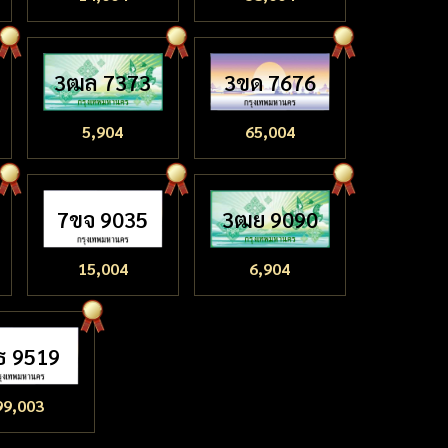
3ฒล 7373
3ขด 7676
5,904
65,004
7ขจ 9035
3ฒย 9090
15,004
6,904
ธ 9519
99,003