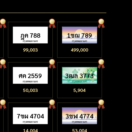
ฎค 788
1ขฌ 789
99,003
499,000
ศค 2559
3ฒล 3773
50,003
5,904
7ขผ 4704
3ขฬ 4774
14,004
53,004