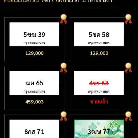
5ขฌ 39
5ขค 58
129,000
129,000
ฌผ 65
4ขร 68
459,003
ขายแล้ว
8กส 71
3ฒษ 77